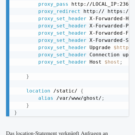
proxy_pass
 http://LOCAL_IP:2368/
proxy_redirect
 http:// https://
;
proxy_set_header
 X-Forwarded-Hos
proxy_set_header
 X-Forwarded-Pro
proxy_set_header
 X-Forwarded-For
proxy_set_header
 X-Forwarded-Ssl
proxy_set_header
 Upgrade 
$http_u
proxy_set_header
 Connection upgr
proxy_set_header
 Host 
$host
;
}
location
 /static/
{
alias
 /var/www/ghost/
;
}
}
Das location-Statement verknüpft Anfragen an