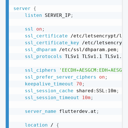
server
{
listen
 SERVER_IP
;
ssl
on
;
ssl_certificate
 /etc/letsencrypt/liv
ssl_certificate_key
 /etc/letsencrypt
ssl_dhparam
 /etc/ssl/dhparam.pem
;
ssl_protocols
 TLSv1 TLSv1.1 TLSv1.2
;
ssl_ciphers
'EECDH+AESGCM:EDH+AESGCM
ssl_prefer_server_ciphers
on
;
keepalive_timeout
70
;
ssl_session_cache
 shared:SSL:10m
;
ssl_session_timeout
10m
;
server_name
 flutterdev.at
;
location
 /
{